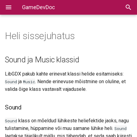
GameDevDoc
Heli sissejuhatus
Sound ja Music klassid
LibGDX pakub kahte erinevat klassi helide esitamiseks:
ja
. Nende erinevuse mõistmine on oluline, et
Sound
Music
valida õige klass vastavalt vajadusele.
Sound
klass on mõeldud lühikeste heliefektide jaoks, nagu
Sound
tulistamine, hüppamine või muu sarnane lühike heli.
Sound
laetakse täielikult mällu, mis tähendab, et seda saab kiiresti