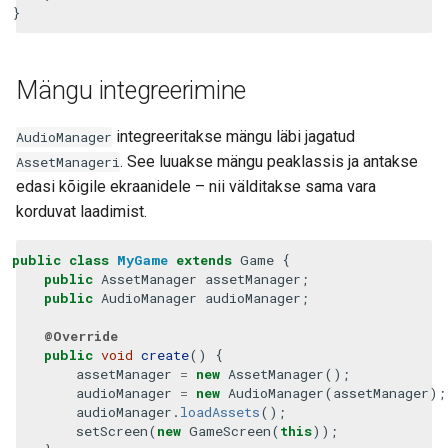
}
Mängu integreerimine
integreeritakse mängu läbi jagatud
AudioManager
. See luuakse mängu peaklassis ja antakse
AssetManageri
edasi kõigile ekraanidele – nii välditakse sama vara
korduvat laadimist.
public
class
MyGame
extends
Game
{
public
AssetManager
assetManager
;
public
AudioManager
audioManager
;
@Override
public
void
create
()
{
assetManager
=
new
AssetManager
();
audioManager
=
new
AudioManager
(
assetManager
);
audioManager
.
loadAssets
();
setScreen
(
new
GameScreen
(
this
));