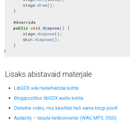
stage
.
draw
();
}
@Override
public
void
dispose
()
{
stage
.
dispose
();
skin
.
dispose
();
}
}
Lisaks abistavaid materjale
LibGDX wiki heliefektide kohta
Blogipostitus libGDX audio kohta
Detailne video, mis käsitleb heli sama blogi poolt
Audacity – tasuta helikonverter (WAV, MP3, OGG)