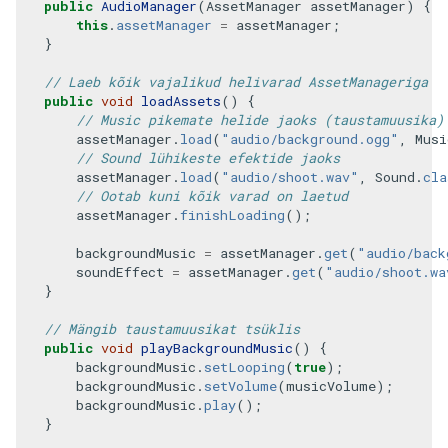
public
AudioManager
(
AssetManager
assetManager
)
{
this
.
assetManager
=
assetManager
;
}
// Laeb kõik vajalikud helivarad AssetManageriga
public
void
loadAssets
()
{
// Music pikemate helide jaoks (taustamuusika)
assetManager
.
load
(
"audio/background.ogg"
,
Musi
// Sound lühikeste efektide jaoks
assetManager
.
load
(
"audio/shoot.wav"
,
Sound
.
cla
// Ootab kuni kõik varad on laetud
assetManager
.
finishLoading
();
backgroundMusic
=
assetManager
.
get
(
"audio/back
soundEffect
=
assetManager
.
get
(
"audio/shoot.wa
}
// Mängib taustamuusikat tsüklis
public
void
playBackgroundMusic
()
{
backgroundMusic
.
setLooping
(
true
);
backgroundMusic
.
setVolume
(
musicVolume
);
backgroundMusic
.
play
();
}