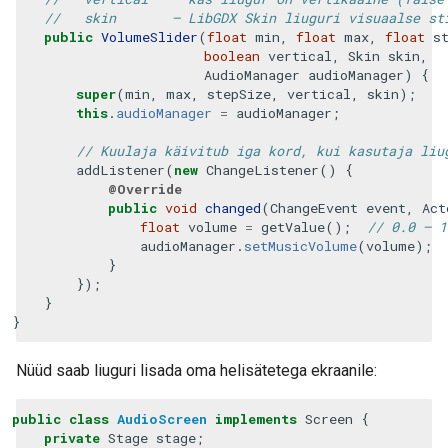
//   skin       – LibGDX Skin liuguri visuaalse st
public
VolumeSlider
(
float
min
,
float
max
,
float
s
boolean
vertical
,
Skin
skin
,
AudioManager
audioManager
)
{
super
(
min
,
max
,
stepSize
,
vertical
,
skin
);
this
.
audioManager
=
audioManager
;
// Kuulaja käivitub iga kord, kui kasutaja liu
addListener
(
new
ChangeListener
()
{
@Override
public
void
changed
(
ChangeEvent
event
,
Act
float
volume
=
getValue
();
// 0.0 – 1
audioManager
.
setMusicVolume
(
volume
);
}
});
}
}
Nüüd saab liuguri lisada oma helisätetega ekraanile:
public
class
AudioScreen
implements
Screen
{
private
Stage
stage
;