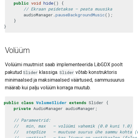
public
void
hide
()
{
// Ekraan peidetakse – peata muusika
audioManager
.
pauseBackgroundMusic
();
}
}
Volüüm
Volüümi muutmist saab implementeerida LibGDX poolt
pakutud
klassiga.
võtab konstruktoris
Slider
Slider
minimaalsed ja maksimaalsed väärtused, sammusuurus
määrab kui palju volüüm korraga muutub.
public
class
VolumeSlider
extends
Slider
{
private
AudioManager
audioManager
;
// Parameetrid:
//   min, max   – volüümi vahemik (0.0 kuni 1.0)
//   stepSize   – muutuse suurus ühe sammu kohta (
//   vertical   – kas liugur on vertikaalne (false