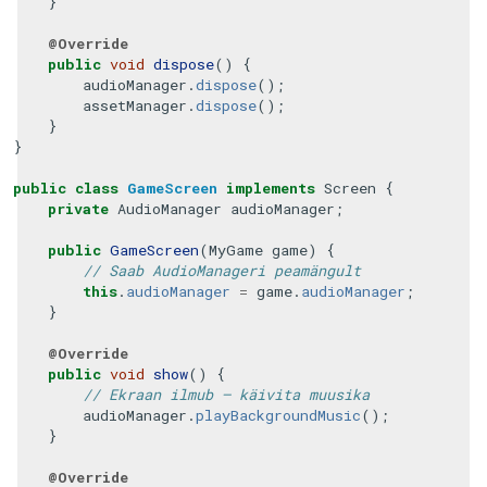
}
@Override
public
void
dispose
()
{
audioManager
.
dispose
();
assetManager
.
dispose
();
}
}
public
class
GameScreen
implements
Screen
{
private
AudioManager
audioManager
;
public
GameScreen
(
MyGame
game
)
{
// Saab AudioManageri peamängult
this
.
audioManager
=
game
.
audioManager
;
}
@Override
public
void
show
()
{
// Ekraan ilmub – käivita muusika
audioManager
.
playBackgroundMusic
();
}
@Override