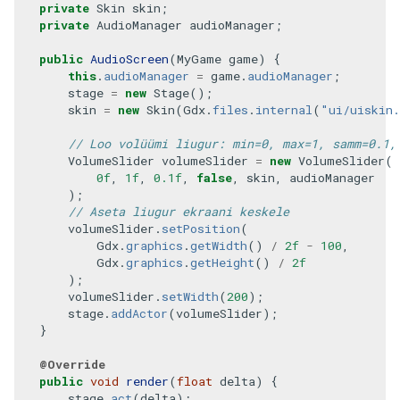
private
Skin
skin
;
private
AudioManager
audioManager
;
public
AudioScreen
(
MyGame
game
)
{
this
.
audioManager
=
game
.
audioManager
;
stage
=
new
Stage
();
skin
=
new
Skin
(
Gdx
.
files
.
internal
(
"ui/uiskin
// Loo volüümi liugur: min=0, max=1, samm=0.1,
VolumeSlider
volumeSlider
=
new
VolumeSlider
(
0f
,
1f
,
0.1f
,
false
,
skin
,
audioManager
);
// Aseta liugur ekraani keskele
volumeSlider
.
setPosition
(
Gdx
.
graphics
.
getWidth
()
/
2f
-
100
,
Gdx
.
graphics
.
getHeight
()
/
2f
);
volumeSlider
.
setWidth
(
200
);
stage
.
addActor
(
volumeSlider
);
}
@Override
public
void
render
(
float
delta
)
{
stage
.
act
(
delta
);