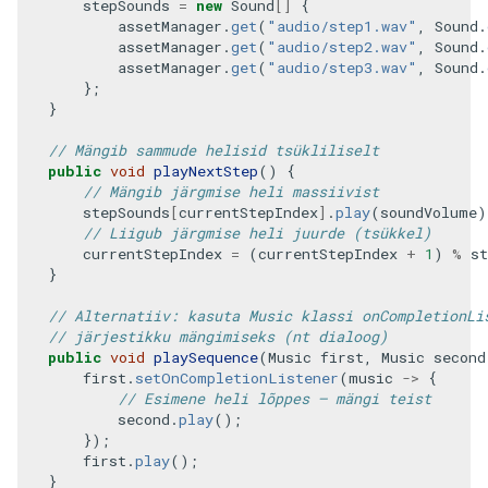
stepSounds
=
new
Sound
[]
{
assetManager
.
get
(
"audio/step1.wav"
,
Sound
.
assetManager
.
get
(
"audio/step2.wav"
,
Sound
.
assetManager
.
get
(
"audio/step3.wav"
,
Sound
.
};
}
// Mängib sammude helisid tsükliliselt
public
void
playNextStep
()
{
// Mängib järgmise heli massiivist
stepSounds
[
currentStepIndex
]
.
play
(
soundVolume
)
// Liigub järgmise heli juurde (tsükkel)
currentStepIndex
=
(
currentStepIndex
+
1
)
%
st
}
// Alternatiiv: kasuta Music klassi onCompletionLi
// järjestikku mängimiseks (nt dialoog)
public
void
playSequence
(
Music
first
,
Music
second
first
.
setOnCompletionListener
(
music
->
{
// Esimene heli lõppes – mängi teist
second
.
play
();
});
first
.
play
();
}