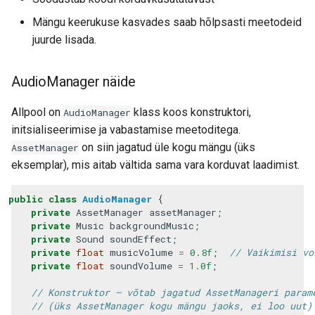
Mängu keerukuse kasvades saab hõlpsasti meetodeid
juurde lisada.
AudioManager näide
Allpool on
klass koos konstruktori,
AudioManager
initsialiseerimise ja vabastamise meetoditega.
on siin jagatud üle kogu mängu (üks
AssetManager
eksemplar), mis aitab vältida sama vara korduvat laadimist.
public
class
AudioManager
{
private
AssetManager
assetManager
;
private
Music
backgroundMusic
;
private
Sound
soundEffect
;
private
float
musicVolume
=
0.8f
;
// Vaikimisi vo
private
float
soundVolume
=
1.0f
;
// Konstruktor – võtab jagatud AssetManageri param
// (üks AssetManager kogu mängu jaoks, ei loo uut)