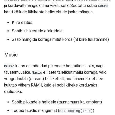
ja korduvalt mängida ilma viivituseta. Seetõttu sobib
Sound
hästi kõikide lühikeste heliefektide jaoks mängus.
Kiire esitus
Sobib lühikestele efektidele
Saab mängida korraga mitut korda (nt kiire tulistamine)
Music
klass on mõeldud pikemate helifailide jaoks, nagu
Music
taustamuusika.
ei laeta täielikult mällu korraga, vaid
Music
voogedastab (stream) faili kettalt, mis tähendab, et see
kulutab vähem RAM-i, kuid ei sobi kiireks korduvaks
esituseks.
Sobib pikkadele helidele (taustamuusika, ambient)
Toetab tsüklis mängimist (
)
setLooping(true)