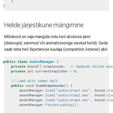
}
}
Helide järjestikune mängimine
Mõnikord on vaja mängida mitu heli üksteise järel
(dialoogid, sammud või animatsiooniga seotud helid). Seda
saab teha heli lõpetamise kuulaja (completion listener) abil.
public
class
AudioManager
{
private
Sound
[]
stepSounds
;
// Sammude helide mas
private
int
currentStepIndex
=
0
;
// Laeb mitu sammu heli
public
void
loadStepSounds
()
{
assetManager
.
load
(
"audio/step1.wav"
,
Sound
.
cla
assetManager
.
load
(
"audio/step2.wav"
,
Sound
.
cla
assetManager
.
load
(
"audio/step3.wav"
,
Sound
.
cla
assetManager
.
finishLoading
();