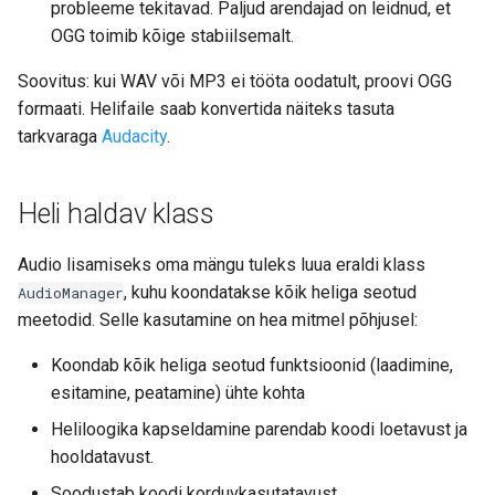
probleeme tekitavad. Paljud arendajad on leidnud, et
OGG toimib kõige stabiilsemalt.
Soovitus: kui WAV või MP3 ei tööta oodatult, proovi OGG
formaati. Helifaile saab konvertida näiteks tasuta
tarkvaraga
Audacity
.
Heli haldav klass
Audio lisamiseks oma mängu tuleks luua eraldi klass
, kuhu koondatakse kõik heliga seotud
AudioManager
meetodid. Selle kasutamine on hea mitmel põhjusel:
Koondab kõik heliga seotud funktsioonid (laadimine,
esitamine, peatamine) ühte kohta
Heliloogika kapseldamine parendab koodi loetavust ja
hooldatavust.
Soodustab koodi korduvkasutatavust