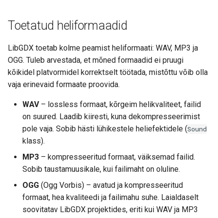
Toetatud heliformaadid
LibGDX toetab kolme peamist heliformaati: WAV, MP3 ja
OGG. Tuleb arvestada, et mõned formaadid ei pruugi
kõikidel platvormidel korrektselt töötada, mistõttu võib olla
vaja erinevaid formaate proovida.
WAV
– lossless formaat, kõrgeim helikvaliteet, failid
on suured. Laadib kiiresti, kuna dekompresseerimist
pole vaja. Sobib hästi lühikestele heliefektidele (
Sound
klass).
MP3
– kompresseeritud formaat, väiksemad failid.
Sobib taustamuusikale, kui failimaht on oluline.
OGG
(Ogg Vorbis) – avatud ja kompresseeritud
formaat, hea kvaliteedi ja failimahu suhe. Laialdaselt
soovitatav LibGDX projektides, eriti kui WAV ja MP3