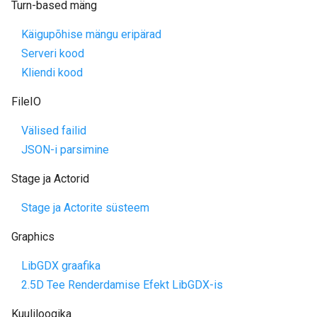
Turn-based mäng
Käigupõhise mängu eripärad
Serveri kood
Kliendi kood
FileIO
Välised failid
JSON-i parsimine
Stage ja Actorid
Stage ja Actorite süsteem
Graphics
LibGDX graafika
2.5D Tee Renderdamise Efekt LibGDX-is
Kuuliloogika