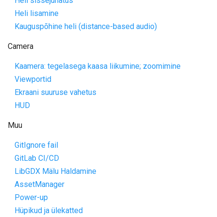
Heli sissejuhatus
Heli lisamine
Kauguspõhine heli (distance-based audio)
Camera
Kaamera: tegelasega kaasa liikumine; zoomimine
Viewportid
Ekraani suuruse vahetus
HUD
Muu
GitIgnore fail
GitLab CI/CD
LibGDX Mälu Haldamine
AssetManager
Power-up
Hüpikud ja ülekatted