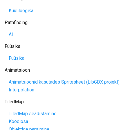
Kuuliloogika
Pathfinding
AI
Füüsika
Füüsika
Animatsioon
Animatsioonid kasutades Spritesheet (LibGDX projekt)
Interpolation
TiledMap
TiledMap seadistamine
Koodiosa
Objektide parsimine