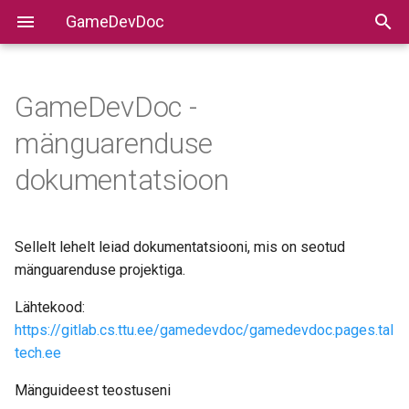
GameDevDoc
GameDevDoc -
mänguarenduse
dokumentatsioon
Sellelt lehelt leiad dokumentatsiooni, mis on seotud
mänguarenduse projektiga.
Lähtekood:
https://gitlab.cs.ttu.ee/gamedevdoc/gamedevdoc.pages.tal
tech.ee
Mänguideest teostuseni